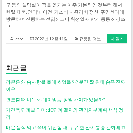
구 등의 살림살이 짐을 옮기는 아주 기본적인 것부터 해서
렌탈 제품, 인터넷 이전, 가스비나 관리비 정산, 주민센터에
방문하여 진행하는 전입신고나 확정일자 받기 등등 신경쓰
고
icare
2022년 12월 11일
유용한 정보
더 읽기
최근 글
라쿤은 왜 솜사탕을 물에 씻었을까? 웃긴 짤 뒤에 숨은 진짜
이유
면도할 때 비누 vs 쉐이빙폼, 정말 차이가 있을까?
재건축 단계별 의미: 10단계 절차와 관리처분계획 핵심 정
리
매운 음식 먹고 속이 뒤집힐 때, 우유 한 잔이 통증 완화에 효