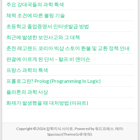
주요 강대국들의 과학 특색
체력 조건에 따른 볼링 기술
초등학교 졸업증명서 인터넷발급 방법
최근에 발생한 보안사고와 그 대책
춘천 레고랜드 코리아 빅샵 스토어 환불 및 교환 정책 안내
판결에 이르게 된 단서 – 랄프 비 앤더슨
프랑스 과학의 특색
프롤로그란? Prolog (Programming In Logic)
플라톤의 과학 사상
화재가 발생했을 때 대처방법 (아파트)
Copyright © 2026
잡학지식 사이트
. Powered by
워드프레스
. 테마:
Spacious(
ThemeGrill
제작).