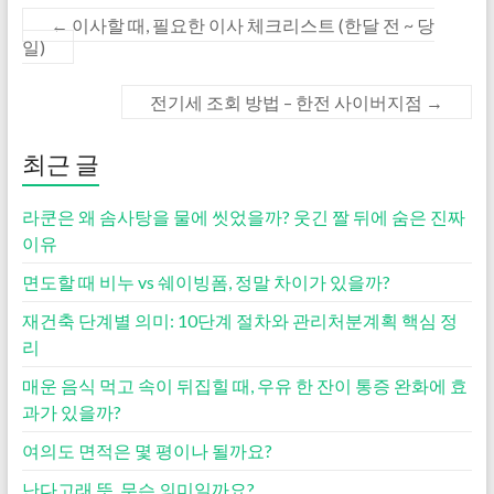
←
이사할 때, 필요한 이사 체크리스트 (한달 전 ~ 당
일)
전기세 조회 방법 – 한전 사이버지점
→
최근 글
라쿤은 왜 솜사탕을 물에 씻었을까? 웃긴 짤 뒤에 숨은 진짜
이유
면도할 때 비누 vs 쉐이빙폼, 정말 차이가 있을까?
재건축 단계별 의미: 10단계 절차와 관리처분계획 핵심 정
리
매운 음식 먹고 속이 뒤집힐 때, 우유 한 잔이 통증 완화에 효
과가 있을까?
여의도 면적은 몇 평이나 될까요?
난다고래 뜻. 무슨 의미일까요?