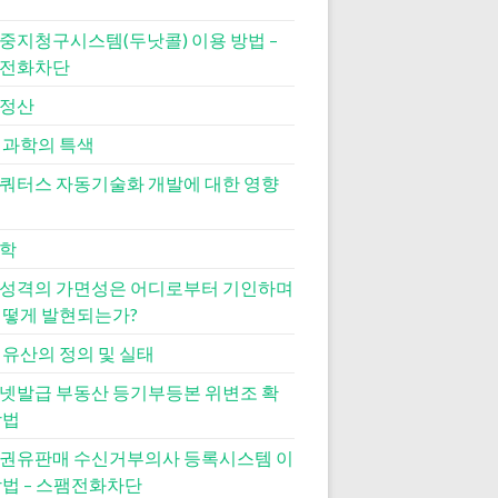
중지청구시스템(두낫콜) 이용 방법 –
전화차단
정산
 과학의 특색
쿼터스 자동기술화 개발에 대한 영향
학
성격의 가면성은 어디로부터 기인하며
어떻게 발현되는가?
 유산의 정의 및 실태
넷발급 부동산 등기부등본 위변조 확
방법
권유판매 수신거부의사 등록시스템 이
방법 – 스팸전화차단