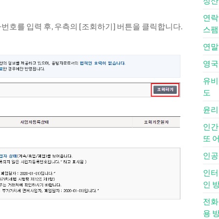
정산
연락
호를 입력 후, 우측의 [조회하기] 버튼을 클릭합니다.
스팸
연말
영국
유비
도
윤리
인간
또 
인공
인터
인 
전화
용 