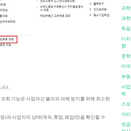
과학 철
과학
독일
디지털
향
문학
미국
부동
사업
니다.
회
조회 기능은 사업자간 불의의 피해 방지를 위해 최소한
스포
아리
 등)과 사업자의 상태(계속, 휴업, 폐업)만을 확인할 수
연금