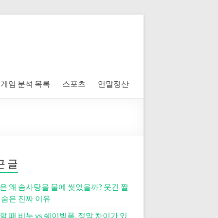
게임 분석 목록
스포츠
연말정산
근 글
은 왜 솜사탕을 물에 씻었을까? 웃긴 짤
 숨은 진짜 이유
할 때 비누 vs 쉐이빙폼, 정말 차이가 있