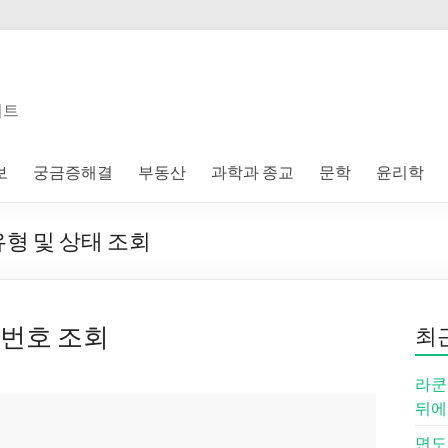
이트
보
궁금증해결
부동산
과학과 종교
문학
윤리학
형 및 상태 조회
번호 조회
최
라쿤
뒤에
면도