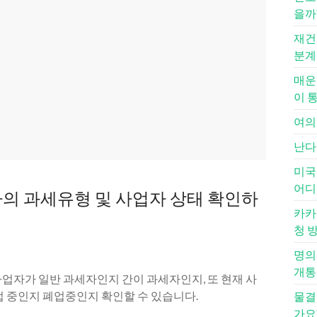
을까
재건
분계
매운
이 
여의
난다
미국
어디
 과세유형 및 사업자 상태 확인하
카카
청 
명의
개통
업자가 일반 과세자인지 간이 과세자인지, 또 현재 사
업 중인지 폐업중인지 확인할 수 있습니다.
물결
가요