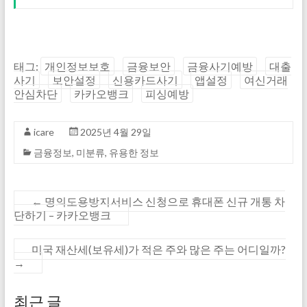
태그:
개인정보보호
금융보안
금융사기예방
대출
사기
보안설정
신용카드사기
앱설정
여신거래
안심차단
카카오뱅크
피싱예방
icare
2025년 4월 29일
금융정보
,
미분류
,
유용한 정보
←
명의도용방지서비스 신청으로 휴대폰 신규 개통 차
단하기 – 카카오뱅크
미국 재산세(보유세)가 적은 주와 많은 주는 어디일까?
→
최근 글