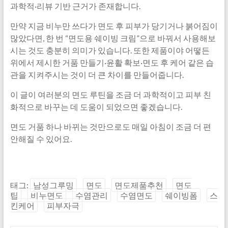
과학적·리뷰 기반 근거가 존재합니다.
만약 지금 비누만 쓰다가 면도 후 피부가 당기거나 붉어짐이
많았다면, 한 번 “면도용 쉐이빙 크림”으로 바꿔서 사용해보
시는 것도 충분히 의미가 있습니다. 또한 제품이야 어떻든
위에서 제시한 거품 만들기·윤활 확보·면도 후 케어 같은 습
관을 지켜주시는 것이 더 큰 차이를 만들어줍니다.
이 글이 여러분의 면도 루틴을 조금 더 과학적이고 피부 친
화적으로 바꾸는 데 도움이 되었으면 좋겠습니다.
면도 거품 하나 바뀌는 것만으로도 매일 아침이 조금 더 편
안해질 수 있어요.
태그:
남성그루밍
면도
면도제품추천
면도
팁
비누면도
수염관리
수염면도
쉐이빙폼
스
킨케어
피부자극