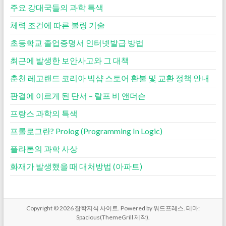
주요 강대국들의 과학 특색
체력 조건에 따른 볼링 기술
초등학교 졸업증명서 인터넷발급 방법
최근에 발생한 보안사고와 그 대책
춘천 레고랜드 코리아 빅샵 스토어 환불 및 교환 정책 안내
판결에 이르게 된 단서 – 랄프 비 앤더슨
프랑스 과학의 특색
프롤로그란? Prolog (Programming In Logic)
플라톤의 과학 사상
화재가 발생했을 때 대처방법 (아파트)
Copyright © 2026
잡학지식 사이트
. Powered by
워드프레스
. 테마:
Spacious(
ThemeGrill
제작).