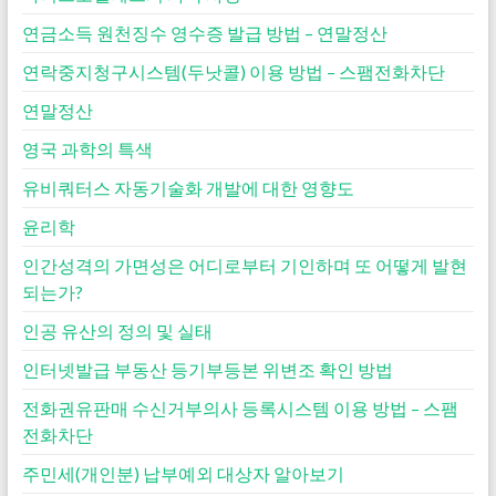
연금소득 원천징수 영수증 발급 방법 – 연말정산
연락중지청구시스템(두낫콜) 이용 방법 – 스팸전화차단
연말정산
영국 과학의 특색
유비쿼터스 자동기술화 개발에 대한 영향도
윤리학
인간성격의 가면성은 어디로부터 기인하며 또 어떻게 발현
되는가?
인공 유산의 정의 및 실태
인터넷발급 부동산 등기부등본 위변조 확인 방법
전화권유판매 수신거부의사 등록시스템 이용 방법 – 스팸
전화차단
주민세(개인분) 납부예외 대상자 알아보기