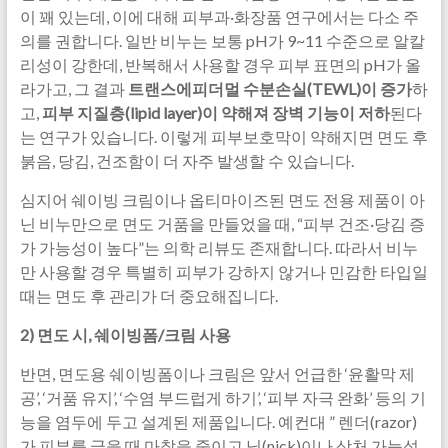
이 꽤 있는데, 이에 대해 피부과·화장품 연구에서는 다소 주
의를 권합니다. 일반 비누는 보통 pH가 9~11 수준으로 알칼
리성이 강한데, 반복해서 사용할 경우 피부 표면의 pH가 올
라가고, 그 결과
트랜스에피더멀 수분손실(TEWL)이 증가
하
고,
피부 지질층(lipid layer)이 약해져 장벽 기능이 저하
된다
는 연구가 있습니다. 이렇게 피부보호막이 약해지면 면도 후
붉음, 당김, 건조함이 더 자주 발생할 수 있습니다.
심지어 쉐이빙 크림이나 옵티마이즈된 면도 전용 제품이 아
닌 비누만으로 면도 거품을 만들었을 때, “피부 건조·당김 증
가 가능성이 높다”는 의학 리뷰도 존재합니다. 따라서 비누
만 사용할 경우 특별히 피부가 강하지 않거나 민감한 타입일
때는 면도 후 관리가 더 중요해집니다.
2) 면도 시, 쉐이빙폼/크림 사용
반면, 면도용 쉐이빙폼이나 크림은 앞서 언급한 ‘윤활막 제
공’, ‘거품 유지’, ‘수염 부드럽게 하기’, ‘피부 자극 완화’ 등의 기
능을 염두에 두고 설계된 제품입니다. 예컨대 ” 렌더(razor)
가 피부를 긁을 때 마찰을 줄이고 닉(nick)이나 상처 가능성