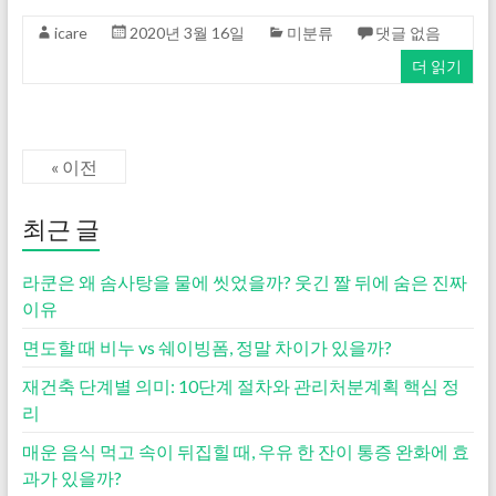
icare
2020년 3월 16일
미분류
댓글 없음
더 읽기
« 이전
최근 글
라쿤은 왜 솜사탕을 물에 씻었을까? 웃긴 짤 뒤에 숨은 진짜
이유
면도할 때 비누 vs 쉐이빙폼, 정말 차이가 있을까?
재건축 단계별 의미: 10단계 절차와 관리처분계획 핵심 정
리
매운 음식 먹고 속이 뒤집힐 때, 우유 한 잔이 통증 완화에 효
과가 있을까?