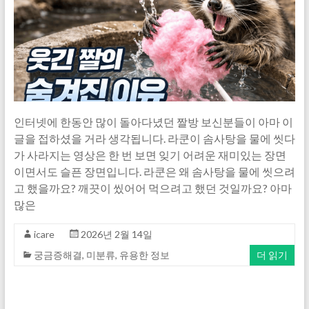
인터넷에 한동안 많이 돌아다녔던 짤방 보신분들이 아마 이
글을 접하셨을 거라 생각됩니다. 라쿤이 솜사탕을 물에 씻다
가 사라지는 영상은 한 번 보면 잊기 어려운 재미있는 장면
이면서도 슬픈 장면입니다. 라쿤은 왜 솜사탕을 물에 씻으려
고 했을까요? 깨끗이 씼어어 먹으려고 했던 것일까요? 아마
많은
icare
2026년 2월 14일
궁금증해결
,
미분류
,
유용한 정보
더 읽기