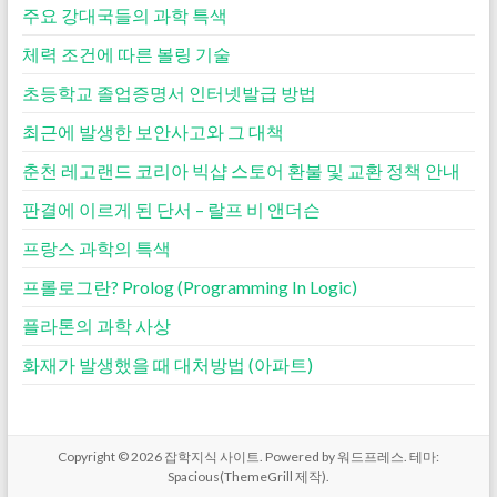
주요 강대국들의 과학 특색
체력 조건에 따른 볼링 기술
초등학교 졸업증명서 인터넷발급 방법
최근에 발생한 보안사고와 그 대책
춘천 레고랜드 코리아 빅샵 스토어 환불 및 교환 정책 안내
판결에 이르게 된 단서 – 랄프 비 앤더슨
프랑스 과학의 특색
프롤로그란? Prolog (Programming In Logic)
플라톤의 과학 사상
화재가 발생했을 때 대처방법 (아파트)
Copyright © 2026
잡학지식 사이트
. Powered by
워드프레스
. 테마:
Spacious(
ThemeGrill
제작).