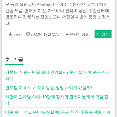
구 등의 살림살이 짐을 옮기는 아주 기본적인 것부터 해서
렌탈 제품, 인터넷 이전, 가스비나 관리비 정산, 주민센터에
방문하여 진행하는 전입신고나 확정일자 받기 등등 신경쓰
고
icare
2022년 12월 11일
유용한 정보
더 읽기
최근 글
라쿤은 왜 솜사탕을 물에 씻었을까? 웃긴 짤 뒤에 숨은 진짜
이유
면도할 때 비누 vs 쉐이빙폼, 정말 차이가 있을까?
재건축 단계별 의미: 10단계 절차와 관리처분계획 핵심 정
리
매운 음식 먹고 속이 뒤집힐 때, 우유 한 잔이 통증 완화에 효