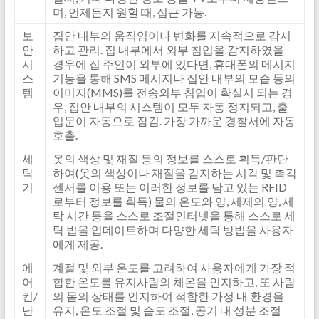
며, 언제든지 원할 때, 접근 가능.
보
집안 내부의 움직임이나 변화를 지속적으로 감시
안
하고 관리. 집 내부에서 외부 침입을 감지하였을
시
경우에 집 주인이 외부에 있다면, 휴대폰의 메시지
스
기능을 통해 SMS 메시지나 집안 내부의 모습 등의
템
이미지(MMS)를 전송외부 침입이 확실시 되는 경
우, 집안 내부의 시스템이 모두 자동 정지되고, 출
입문이 자동으로 잠김. 가장 가까운 경찰서에 자동
호출.
세
옷의 색상 및 재질 등의 정보를 스스로 획득/판단
탁
하여(옷의 색상이나 재질을 감지하는 시각 및 촉각
기
센서를 이용 또는 이러한 정보를 담고 있는 RFID
로부터 정보를 획득) 물의 온도와 양, 세제의 양, 세
탁 시간 등을 스스로 조절인터넷을 통해 스스로 세
탁 법을 업데이트하며 다양한 세탁 방법을 사용자
에게 제공.
에
계절 및 외부 온도를 고려하여 사용자에게 가장 적
어
합한 온도를 유지사람의 체온을 인지하고, 또 사람
컨/
의 몸의 상태를 인지하여 적합한 가정 내 환경을
난
유지, 온도 조절 및 습도 조절, 공기 내 성분 조절