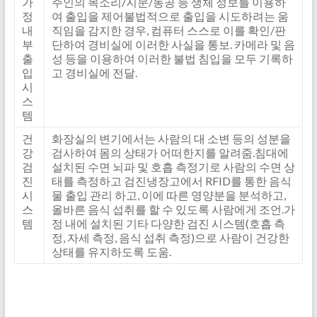
가
주인의 목소리/지문/동공 등 생체 정보를 이용하
정
여 출입을 제어불법적으로 출입을 시도하려는 움
내
직임을 감지한 경우, 컴퓨터 스스로 이를 확인/판
부
단하여 경비실에 이러한 사실을 통보. 카메라 및 음
출
성 등을 이용하여 이러한 불법 침입을 모두 기록하
입
고 경비실에 전달.
시
스
템
건
화장실의 변기에서는 사람의 대 소변 등의 성분을
강
검사하여 몸의 상태가 어떠한지를 알려줌.침대에
검
설치된 수면 뇌파 및 호흡 측정기로 사람의 수면 상
진
태를 측정하고 검진냉장고에서 RFID를 통한 음식
시
물 출입 관리 하고, 이에 따른 영양분을 분석하고,
스
올바른 음식 섭취를 할 수 있도록 사람에게 조언.가
템
정 내에 설치된 기타 다양한 검진 시스템(호흡 측
정, 자세 측정, 음식 섭취 측정)으로 사람이 건강한
상태를 유지하도록 도움.